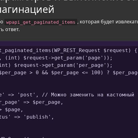
пагинацией
ию
, которая будет извлека
wpapi_get_paginated_items
ь ответ.
t_paginated_items(WP_REST_Request $request) {

, (int) $request->get_param('page'));

int) $request->get_param('per_page');

$per_page > 0 && $per_page <= 100) ? $per_page
e' => 'post', // Можно заменить на кастомный т
r_page' => $per_page,

 $page,

tus' => 'publish',
