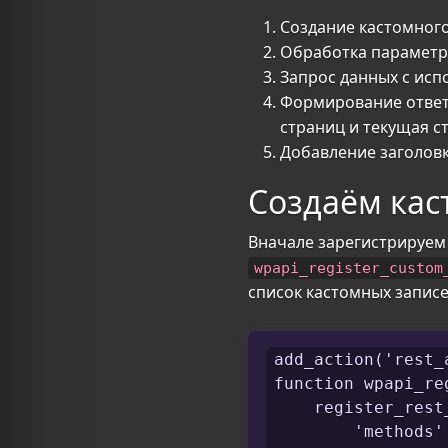
Создание кастомного
Обработка параметр
Запрос данных с ис
Формирование ответ
страниц и текущая с
Добавление заголовк
Создаём кас
Вначале зарегистрируем 
wpapi_register_custom
список кастомных записе
add_action('rest_
function wpapi_re
    register_rest
        'methods' 