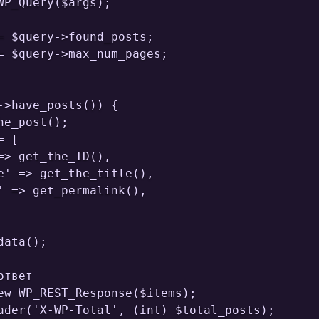
WP_Query($args);

= $query->found_posts;

= $query->max_num_pages;

->have_posts()) {

e_post();

 [

=> get_the_ID(),

e' => get_the_title(),

' => get_permalink(),

ata();

твет

ew WP_REST_Response($items);

ader('X-WP-Total', (int) $total_posts);
