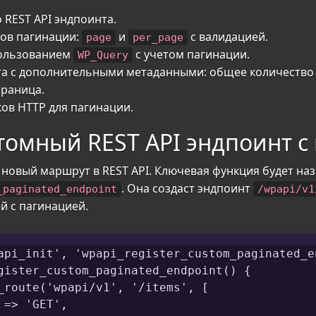
 REST API эндпоинта.
ов пагинации:
и
с валидацией.
page
per_page
пользованием
с учетом пагинации.
WP_Query
а с дополнительными метаданными: общее количество 
траница.
ов HTTP для пагинации.
томный REST API эндпоинт с
новый маршрут в REST API. Ключевая функция будет на
. Она создаст эндпоинт
_paginated_endpoint
/wpapi/v1
й с пагинацией.
api_init', 'wpapi_register_custom_paginated_en
gister_custom_paginated_endpoint() {

_route('wpapi/v1', '/items', [

=> 'GET',
