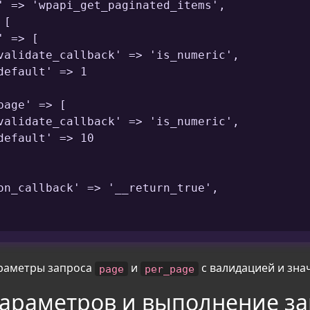
' => 'wpapi_get_paginated_items',

[

 => [

validate_callback' => 'is_numeric',

efault' => 1

age' => [

validate_callback' => 'is_numeric',

efault' => 10

on_callback' => '__return_true',

араметры запроса
и
с валидацией и зна
page
per_page
араметров и выполнение за