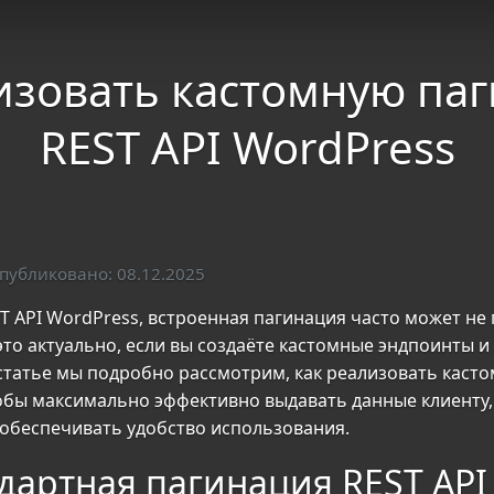
изовать кастомную па
REST API WordPress
публиковано: 08.12.2025
ST API WordPress, встроенная пагинация часто может не
то актуально, если вы создаёте кастомные эндпоинты и
 статье мы подробно рассмотрим, как реализовать каст
тобы максимально эффективно выдавать данные клиенту,
обеспечивать удобство использования.
дартная пагинация REST API