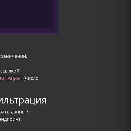
граничений.
ссылкой.
(число
talPages
ильтрация
вать данные.
эндпоинт.