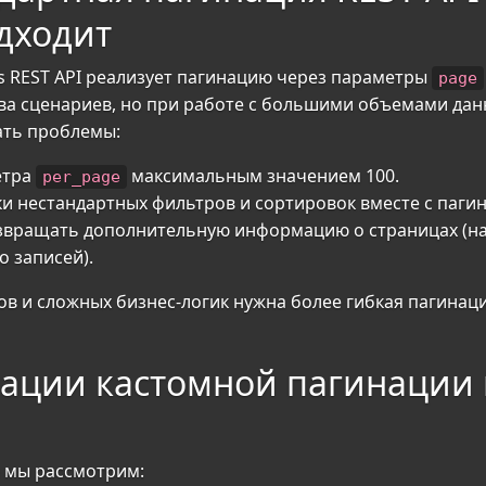
одходит
 REST API реализует пагинацию через параметры
page
ва сценариев, но при работе с большими объемами да
ать проблемы:
етра
максимальным значением 100.
per_page
и нестандартных фильтров и сортировок вместе с паги
звращать дополнительную информацию о страницах (на
о записей).
в и сложных бизнес-логик нужна более гибкая пагинаци
ации кастомной пагинации 
 мы рассмотрим: