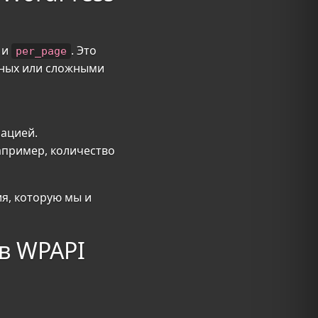
и
. Это
per_page
нных или сложными
нацией.
пример, количество
я, которую мы и
в WPAPI