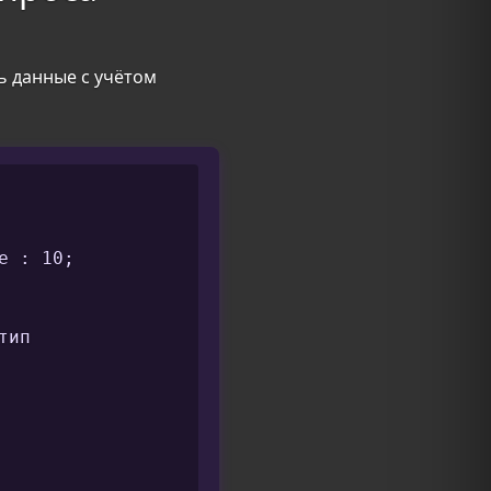
ть данные с учётом
 : 10;

ип
