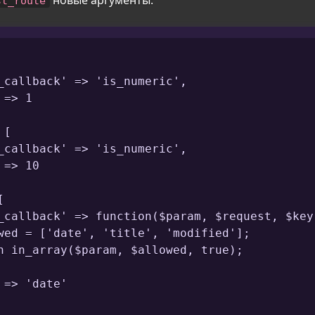
st_route
_callback' => 'is_numeric',

=> 1

[

_callback' => 'is_numeric',

=> 10



_callback' => function($param, $request, $key)
wed = ['date', 'title', 'modified'];

n in_array($param, $allowed, true);

=> 'date'
