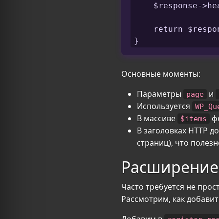
    $response->he
    return $respon
}
Основные моменты:
Параметры
и
page
Используется
WP_Qu
В массиве
фо
$items
В заголовках HTTP 
страниц), что полезн
Расширение 
Часто требуется не прос
Рассмотрим, как добави
Добавим в