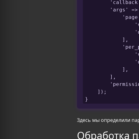
        'callback
        'args' => 
            'page'
                '
                'd
            ],

            'per_p
                '
                'd
            ],

        ],

        'permissi
    ]);

}
Здесь мы определили п
Обработка п