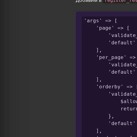
register_re
'args' => [

    'page' => [

        'validate
        'default' 
    ],

    'per_page' => 
        'validate
        'default' 
    ],

    'orderby' => [
        'validate
            $allo
            retur
        },

        'default' 
    ],
