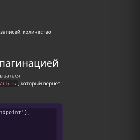
записей, количество
 пагинацией
зываться
, который вернёт
/items
dpoint');
