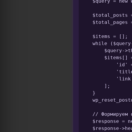
    $query = new 
    $total_posts 
    $total_pages 
    $items = [];

    while ($query
        $query->th
        $items[] =
            'id' 
            'titl
            'link
        ];

    }

    wp_reset_postd
    // Формируем о
    $response = n
    $response->he