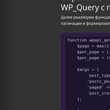
WP_Query с 
Далее реализуем функц
пагинации и формироват
function wpapi_ge
    $page = max(1
    $per_page = (
    $per_page = (
    $args = [

        'post_typ
        'posts_pe
        'paged' =>
        'post_sta
    ];
