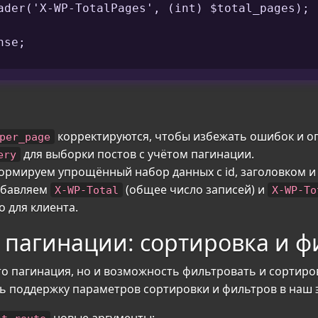
ader('X-WP-TotalPages', (int) $total_pages);

se;

корректируются, чтобы избежать ошибок и о
per_page
для выборки постов с учётом пагинации.
ery
рмируем упрощённый набор данных с id, заголовком и 
добавляем
(общее число записей) и
X-WP-Total
X-WP-To
о для клиента.
пагинации: сортировка и ф
то пагинация, но и возможность фильтровать и сортиро
ть поддержку параметров сортировки и фильтров в наш 
новые аргументы: