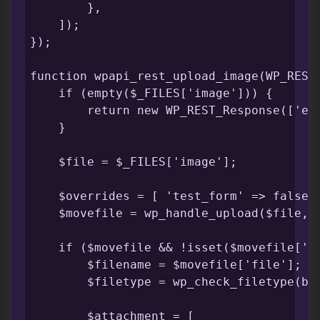
        },

    ]);

});

function wpapi_rest_upload_image(WP_REST_
    if (empty($_FILES['image'])) {

        return new WP_REST_Response(['err
    }

    $file = $_FILES['image'];

    $overrides = [ 'test_form' => false ]
    $movefile = wp_handle_upload($file, $
    if ($movefile && !isset($movefile['er
        $filename = $movefile['file'];

        $filetype = wp_check_filetype(bas
        $attachment = [
