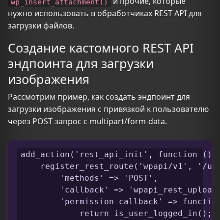
и прочие, которые
wp_insert_attachment()
нужно использовать в обработчиках REST API для
загрузки файлов.
Создание кастомного REST API
эндпоинта для загрузки
изображения
Рассмотрим пример, как создать эндпоинт для
загрузки изображения с привязкой к пользователю
через POST запрос с multipart/form-data.
add_action('rest_api_init', function () {
    register_rest_route('wpapi/v1', '/upl
        'methods' => 'POST',

        'callback' => 'wpapi_rest_upload_
        'permission_callback' => function
            return is_user_logged_in();
