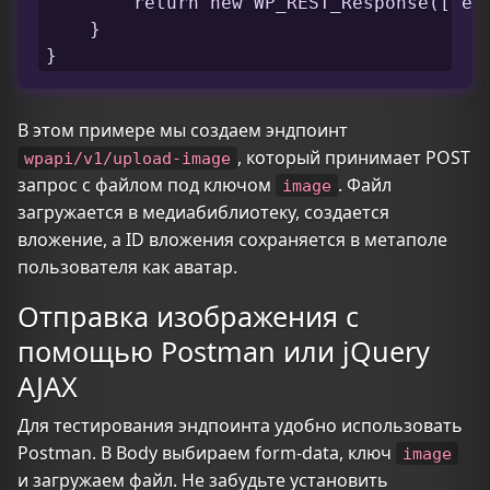
        return new WP_REST_Response(['err
    }

}
В этом примере мы создаем эндпоинт
, который принимает POST
wpapi/v1/upload-image
запрос с файлом под ключом
. Файл
image
загружается в медиабиблиотеку, создается
вложение, а ID вложения сохраняется в метаполе
пользователя как аватар.
Отправка изображения с
помощью Postman или jQuery
AJAX
Для тестирования эндпоинта удобно использовать
Postman. В Body выбираем form-data, ключ
image
и загружаем файл. Не забудьте установить