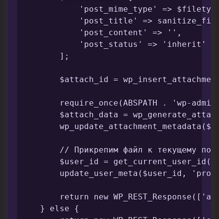
            'post_mime_type' => $filetype
            'post_title' => sanitize_file
            'post_content' => '',

            'post_status' => 'inherit'

        ];

        $attach_id = wp_insert_attachment
        require_once(ABSPATH . 'wp-admin/
        $attach_data = wp_generate_attach
        wp_update_attachment_metadata($at
        // Прикрепим файл к текущему поль
        $user_id = get_current_user_id();
        update_user_meta($user_id, 'profi
        return new WP_REST_Response(['at
    } else {
