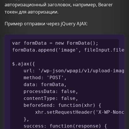
авторизационный заголовок, например, Bearer
токен для авторизации.
Пример отправки через jQuery AJAX:
var formData = new FormData();

formData.append('image', fileInput.files[
$.ajax({

    url: '/wp-json/wpapi/v1/upload-image'
    method: 'POST',

    data: formData,

    processData: false,

    contentType: false,

    beforeSend: function(xhr) {

        xhr.setRequestHeader('X-WP-Nonce'
    },

    success: function(response) {
